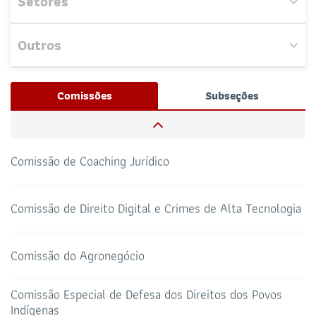
Setores
Comissão da Mulher Advogada
Outros
Comissão Especial de Seleção de Procurador
Nenhum evento próximo encontrado.
Josué Henrique,
/ Whatsapp (32172100)
Comissões
Subseções
RESPONSÁVEIS
Comissão de Orçamentos e Contas
CAA-RO
CURSOS ESA
69 3217-2099
Comissão de Coaching Jurídico
TELEFONE
sti@oab-ro.org.br
E-MAIL
Comissão de Direito Digital e Crimes de Alta Tecnologia
TRIBUNAL DE ÉTICA
CANAL PRERROGATIVAS
Comissão do Agronegócio
HOTEL DE TRÂNSITO
CLUBE DA OAB
Todos os setores
Comissão Especial de Defesa dos Direitos dos Povos
Indígenas