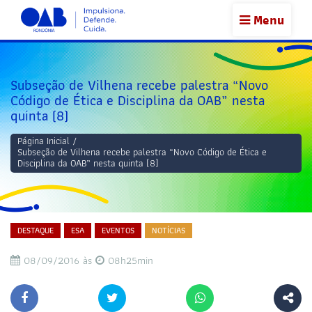
Menu
Subseção de Vilhena recebe palestra “Novo
Código de Ética e Disciplina da OAB” nesta
quinta (8)
Página Inicial
/
Subseção de Vilhena recebe palestra “Novo Código de Ética e
Disciplina da OAB” nesta quinta (8)
DESTAQUE
ESA
EVENTOS
NOTÍCIAS
08/09/2016 às
08h25min