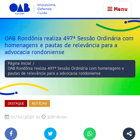
Menu
OAB Rondônia realiza 497ª Sessão Ordinária com
homenagens e pautas de relevância para a
advocacia rondoniense
Página Inicial
/
OAB Rondônia realiza 497ª Sessão Ordinária com homenagens e
pautas de relevância para a advocacia rondoniense
DESTAQUE
NOTÍCIAS
31/10/2025 às
20h18min