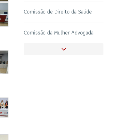
Comissão da Mulher Advogada
SALAS DE APOIO
Comissão de Direito Cooperativo
CORONAVIRUS
AO ADVOGADO
Comissão de Cultura
Comissão de Orçamentos e
Contas
Comissão de Compliance e
Combate à Corrupção
Comissão de Direito Imobiliário,
Urbanístico e Notarial
Comissão de Ensino Jurídico