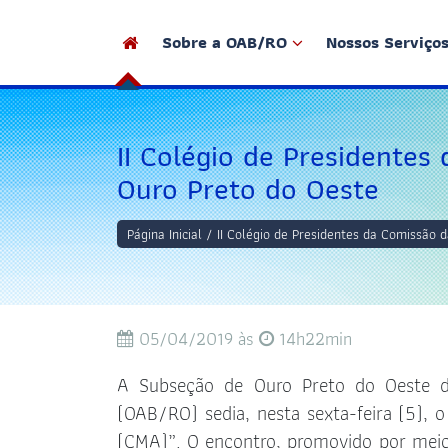
Sobre a OAB/RO
Nossos Serviço
Institucional
Legislação
Institucional
Serviços
Diretoria e Co
Desagravos
II Colégio de Presidente
Leis e Normas
Ao Público
Setores
Instruções no
Ouro Preto do Oeste
Relatórios de Gestão
Tesouraria
Instalações
Portarias
Projeto AcelerAÇÃ
Linha do Tem
Provimentos
Página Inicial
/
II Colégio de Presidentes da Comissão
Peticionamento
OAB Transpar
Resoluções
Eletrônico
OAB Impulsiona
Estatuto
05/04/2019 às
14h22min
Imprensa
Regimento Int
A Subseção de Ouro Preto do Oeste d
Eleições 202
(OAB/RO) sedia, nesta sexta-feira (5), 
(CMA)”. O encontro, promovido por meio