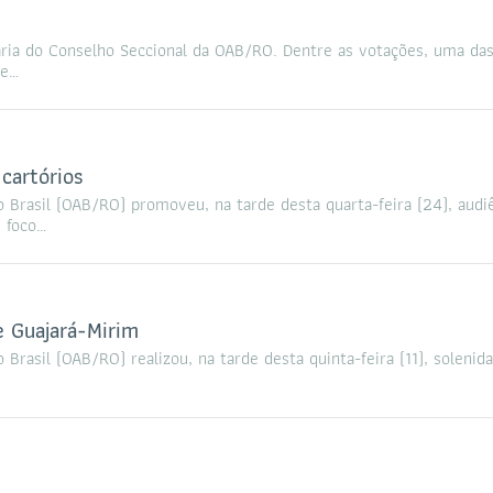
inária do Conselho Seccional da OAB/RO. Dentre as votações, uma da
de…
cartórios
Brasil (OAB/RO) promoveu, na tarde desta quarta-feira (24), audi
m foco…
e Guajará-Mirim
rasil (OAB/RO) realizou, na tarde desta quinta-feira (11), solenid