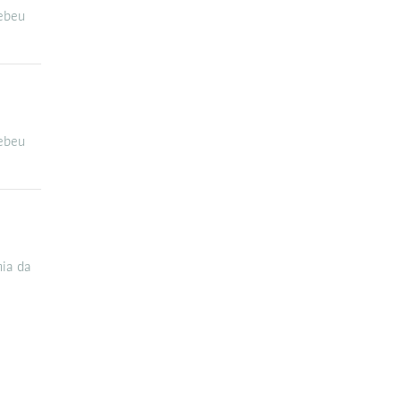
cebeu
cebeu
ia da