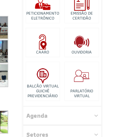
Banco de Imagens
PETICIONAMENTO
EMISSÃO DE
Tutorial para
ELETRÔNICO
CERTIDÃO
Videconferência
CAARO
OUVIDORIA
BALCÃO VIRTUAL
GUICHÊ
PARLATÓRIO
PREVIDENCIÁRIO
VIRTUAL
Comissão de Direito
Administrativo
Agenda
Comissão de Relações
Interinstitucionais
Setores