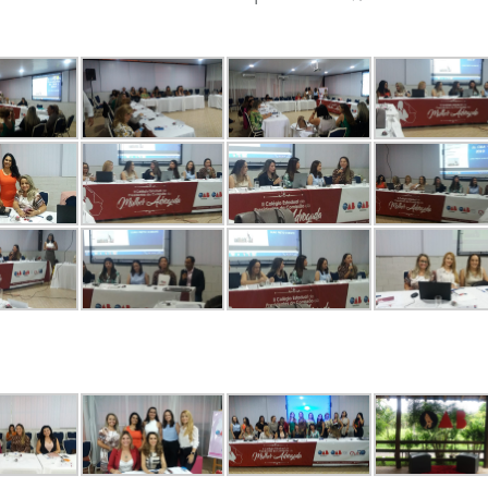
Solicitação de Certificado de
Artigos
Aprovação
Notas de Pesar
Manual da Jovem Advocacia
Clipping OAB
Manual do estágio
Informes do Judiciário
INSS Digital
Guichê Previdenciário – Virtual
Informes do Judiciário
Parlatório Virtual
Requerimento de Acionamento
dos Honorários Advocatícios
Requerimento de Acionamento
das Prerrogativas