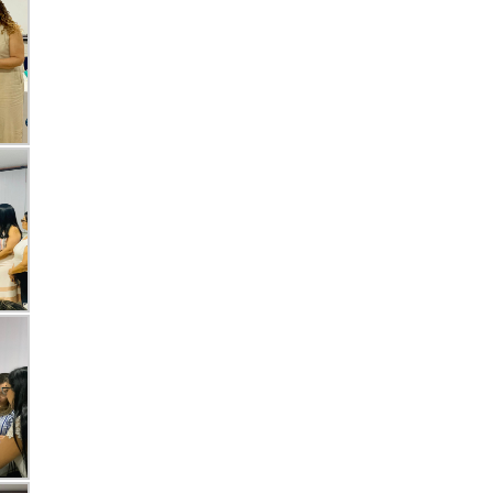
Comissão Especial de Direito
Previdenciário
Comissão de Fiscalização dos
Gastos Públicos e Prestação de
Serviços
Comissão de Sociedade de
Advogados
Comissão de Direito Bancário