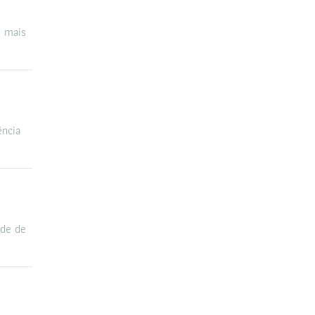
s mais
ência
ade de