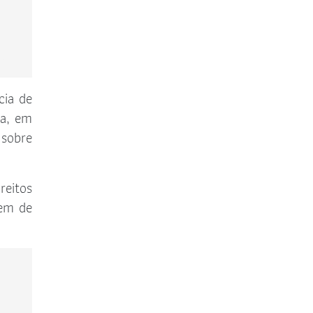
Comissão Especial de Seleção de
Procurador
Comissão de Direito da Energia
cia de
ia, em
Comissão de Direito do Terceiro
 sobre
Setor
Comissão de Orçamentos e
Contas
reitos
lem de