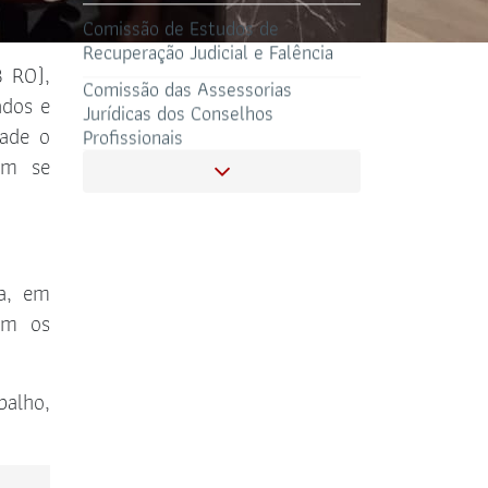
Comissão das Assessorias
Jurídicas dos Conselhos
Profissionais
B RO),
SALAS DE APOIO
ados e
Comissão de Direito Bancário
CORONAVIRUS
AO ADVOGADO
dade o
dem se
Comissão de Direito Digital e
Crimes de Alta Tecnologia
Comissão de Direito da Moda
ra, em
Comissão Especial para Análise do
em os
Regimento de Custas
Comissão Especial de
balho,
Empreendedorismo E Inovação
Comissão de Direito Tributário