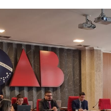
Solicitação de Certificado de
Artigos
Aprovação
Notas de Pesar
Manual da Jovem Advocacia
Clipping OAB
Manual do estágio
Informes do Judiciário
INSS Digital
Guichê Previdenciário – Virtual
Informes do Judiciário
Parlatório Virtual
Requerimento de Acionamento
dos Honorários Advocatícios
Requerimento de Acionamento
das Prerrogativas