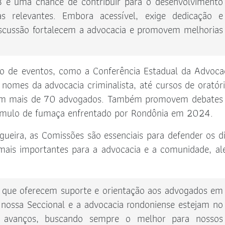
B é uma chance de contribuir para o desenvolvimento
s relevantes. Embora acessível, exige dedicação e
scussão fortalecem a advocacia e promovem melhorias
o de eventos, como a Conferência Estadual da Advoca
nomes da advocacia criminalista, até cursos de oratór
ram mais de 70 advogados. Também promovem debates
úmulo de fumaça enfrentado por Rondônia em 2024.
ueira, as Comissões são essenciais para defender os di
s mais importantes para a advocacia e a comunidade, a
 que oferecem suporte e orientação aos advogados em
 nossa Seccional e a advocacia rondoniense estejam no
 e avanços, buscando sempre o melhor para nossos