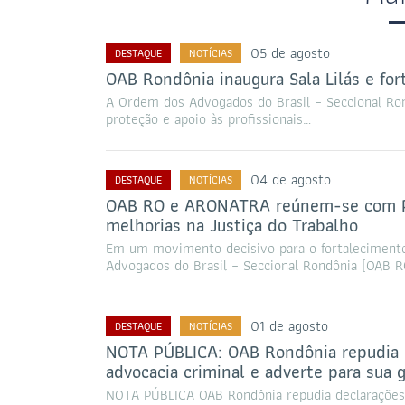
05 de agosto
DESTAQUE
NOTÍCIAS
OAB Rondônia inaugura Sala Lilás e for
A Ordem dos Advogados do Brasil – Seccional Ro
proteção e apoio às profissionais…
04 de agosto
DESTAQUE
NOTÍCIAS
OAB RO e ARONATRA reúnem-se com Pre
melhorias na Justiça do Trabalho
Em um movimento decisivo para o fortalecimento
Advogados do Brasil – Seccional Rondônia (OAB 
01 de agosto
DESTAQUE
NOTÍCIAS
NOTA PÚBLICA: OAB Rondônia repudia d
advocacia criminal e adverte para sua g
NOTA PÚBLICA OAB Rondônia repudia declarações d