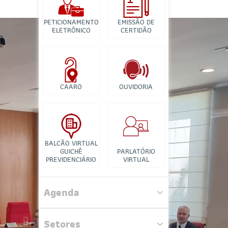
Banco de Imagens
PETICIONAMENTO
EMISSÃO DE
Tutorial para
ELETRÔNICO
CERTIDÃO
Videconferência
CAARO
OUVIDORIA
BALCÃO VIRTUAL
GUICHÊ
PARLATÓRIO
PREVIDENCIÁRIO
VIRTUAL
Comissão Especial de Propriedade
Intelectual
Agenda
Comissão de Assuntos
Penitenciários
Setores