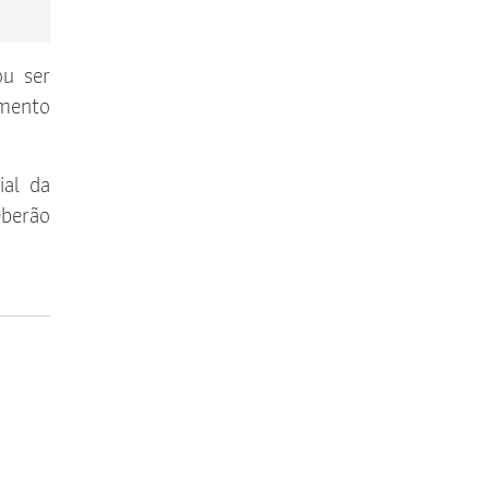
ou ser
imento
ial da
eberão