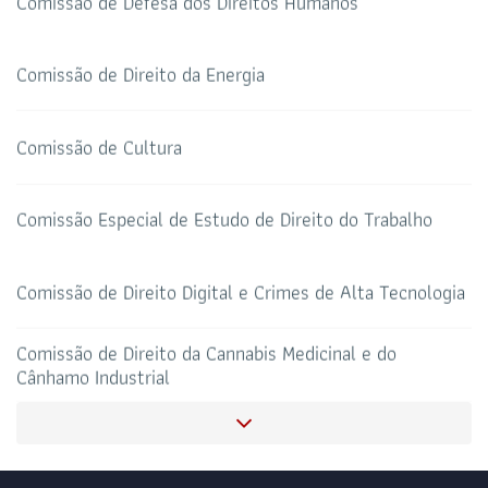
Comissão de Defesa dos Direitos Humanos
TELEFONE
sti@oab-ro.org.br
E-MAIL
Comissão de Direito da Energia
TRIBUNAL DE ÉTICA
CANAL PRERROGATIVAS
Comissão de Cultura
HOTEL DE TRÂNSITO
CLUBE DA OAB
Todos os setores
Comissão Especial de Estudo de Direito do Trabalho
Comissão de Direito Digital e Crimes de Alta Tecnologia
SALAS DE APOIO AO
CORONAVIRUS
ADVOGADO
Comissão de Direito da Cannabis Medicinal e do
Cânhamo Industrial
Comissão Especial de Defesa dos Direitos dos Povos
Indígenas