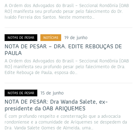
A Ordem dos Advogados do Brasil – Seccional Rondônia (OAB
RO) manifesta seu profundo pesar pelo falecimento do Dr.
Ivaldo Ferreia dos Santos. Neste momento…
19 de junho
NOTAS DE PESAR
NOTÍCIAS
NOTA DE PESAR – DRA. EDITE REBOUÇAS DE
PAULA
A Ordem dos Advogados do Brasil – Seccional Rondônia (OAB
RO) manifesta seu profundo pesar pelo falecimento de Dra.
Edite Rebouça de Paula, esposa do…
15 de junho
NOTAS DE PESAR
NOTA DE PESAR: Dra Wanda Salete, ex-
presidente da OAB ARIQUEMES
É com profundo respeito e consternação que a advocacia
rondoniense e a comunidade de Ariquemes se despedem da
Dra. Vanda Salete Gomes de Almeida, uma…