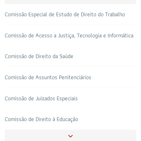
69 3217-2099
Comissão Especial de Estudo de Direito do Trabalho
TELEFONE
sti@oab-ro.org.br
E-MAIL
Comissão de Acesso a Justiça, Tecnologia e Informática
TRIBUNAL DE ÉTICA
CANAL PRERROGATIVAS
Comissão de Direito da Saúde
HOTEL DE TRÂNSITO
CLUBE DA OAB
Todos os setores
Comissão de Assuntos Penitenciários
Comissão de Juizados Especiais
SALAS DE APOIO AO
CORONAVIRUS
ADVOGADO
Comissão de Direito à Educação
Comissão de Direito Bancário