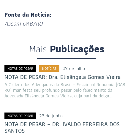
Fonte da Notícia:
Ascom OAB/RO
Mais
Publicações
27 de julho
NOTAS DE PESAR
NOTÍCIAS
NOTA DE PESAR: Dra. Elisângela Gomes Vieira
A Ordem dos Advogados do Brasil – Seccional Rondônia (OAB
RO) manifesta seu profundo pesar pelo falecimento da
Advogada Elisângela Gomes Vieira, cuja partida deixa…
23 de junho
NOTAS DE PESAR
NOTA DE PESAR – DR. IVALDO FERREIRA DOS
SANTOS